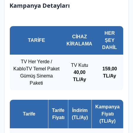
Kampanya Detayları
HER
CİHAZ
TARİFE
ŞEY
KİRALAMA
DAHİL
TV Her Yerde /
TV Kutu
KabloTV Temel Paket
159,00
40,00
Gümüş Sinema
TL/Ay
TL/Ay
Paketi
Kampanya
Tarife
İndirim
Tarife
Fiyatı
Fiyatı
(TL/Ay)
(TL/Ay)