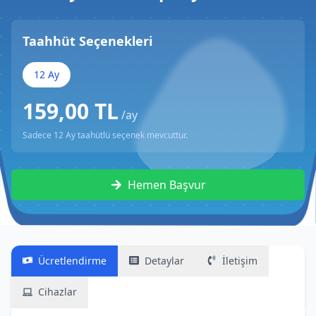
Taahhüt Seçenekleri
12
Ay
159,00 TL
/ay
Sadece
12
Ay taahütlü seçenek mevcuttur.
Hemen Başvur
Ücretlendirme
Detaylar
İletişim
Cihazlar